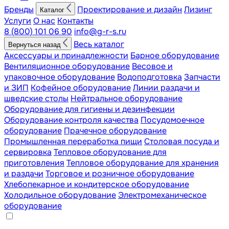
Бренды
Проектирование и дизайн
Лизинг
Каталог
Услуги
О нас
Контакты
8 (800) 101 06 90
info@g-r-s.ru
Весь каталог
Вернуться назад
Аксессуары и принадлежности
Барное оборудование
Вентиляционное оборудование
Весовое и
упаковочное оборудование
Водоподготовка
Запчасти
и ЗИП
Кофейное оборудование
Линии раздачи и
шведские столы
Нейтральное оборудование
Оборудование для гигиены и дезинфекции
Оборудование контроля качества
Посудомоечное
оборудование
Прачечное оборудование
Промышленная переработка пищи
Столовая посуда и
сервировка
Тепловое оборудование для
приготовления
Тепловое оборудование для хранения
и раздачи
Торговое и розничное оборудование
Хлебопекарное и кондитерское оборудование
Холодильное оборудование
Электромеханическое
оборудование