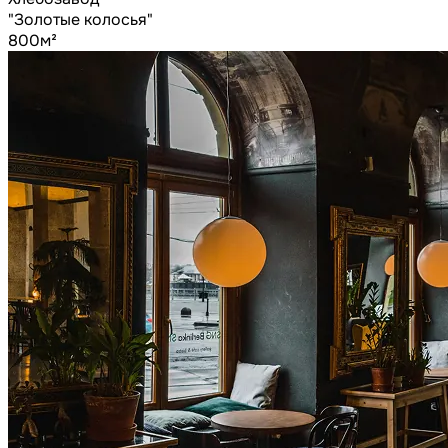
"Золотые колосья"
800м²